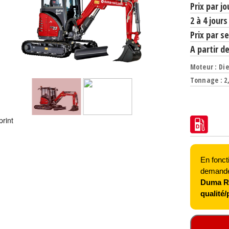
Prix par jo
2 à 4 jours
Prix par s
A partir d
Moteur : Die
Tonnage : 2
print
En foncti
demandez
Duma Re
qualité/p