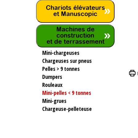
Chariots élévateurs
et Manuscopic
Machines de
construction
et de terrassement
Mini-chargeuses
Chargeuses sur pneus
Pelles > 9 tonnes
Dumpers
Rouleaux
Mini-pelles < 9 tonnes
Mini-grues
Chargeuse-pelleteuse