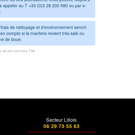
s appeler au T +33 (0)3 28 200 580 ou par e-
.
 frais de nettoyage et d'environnement seront
en compte si la machine revient très sale ou
ine de boue.
s les prix sont hors TVA.
Secteur Lillois
06 29 73 55 63