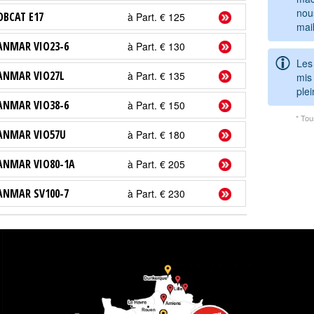
nou
OBCAT E17
à Part. € 125
mail
ANMAR VIO23-6
à Part. € 130
Les
ANMAR VIO27L
à Part. € 135
mis 
ple
ANMAR VIO38-6
à Part. € 150
* Tou
ANMAR VIO57U
à Part. € 180
ANMAR VIO80-1A
à Part. € 205
ANMAR SV100-7
à Part. € 230