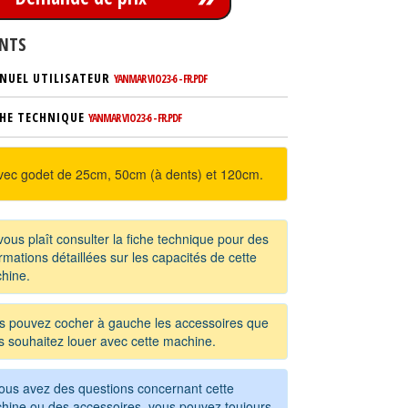
NTS
NUEL UTILISATEUR
YANMAR VIO23-6 - FR.PDF
CHE TECHNIQUE
YANMAR VIO23-6 - FR.PDF
avec godet de 25cm, 50cm (à dents) et 120cm.
 vous plaît consulter la fiche technique pour des
rmations détaillées sur les capacités de cette
hine.
s pouvez cocher à gauche les accessoires que
s souhaitez louer avec cette machine.
vous avez des questions concernant cette
hine ou des accessoires, vous pouvez toujours