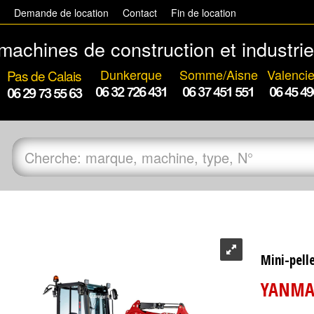
t
Demande de location
Contact
Fin de location
machines de construction et industrie
Dunkerque
Somme/Aisne
Valenci
Pas de Calais
06 32 726 431
06 37 451 551
06 45 49
06 29 73 55 63
Mini-pell
YANMAR