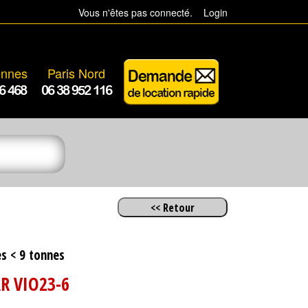
Vous n'êtes pas connecté.
Login
ennes
Paris Nord
6 468
06 38 952 116
es < 9 tonnes
 VIO23-6