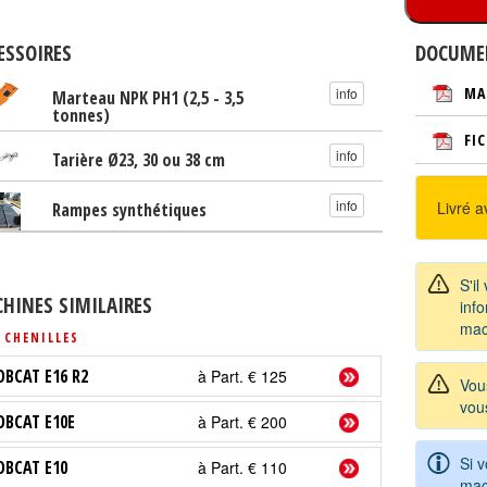
ESSOIRES
DOCUME
MA
info
Marteau NPK PH1 (2,5 - 3,5
tonnes)
FI
info
Tarière Ø23, 30 ou 38 cm
info
Livré 
Rampes synthétiques
S'il
HINES SIMILAIRES
info
mac
 CHENILLES
OBCAT E16 R2
à Part. € 125
Vou
vou
OBCAT E10E
à Part. € 200
Si 
OBCAT E10
à Part. € 110
mac