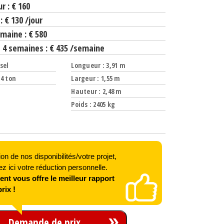
ur : € 160
 : € 130 /jour
emaine : € 580
e 4 semaines : € 435 /semaine
sel
Longueur : 3,91 m
,4 ton
Largeur : 1,55 m
Hauteur : 2,48 m
Poids : 2405 kg
on de nos disponibilités/votre projet,
 ici votre réduction personnelle.
nt vous offre le meilleur rapport
rix !
Demande de prix