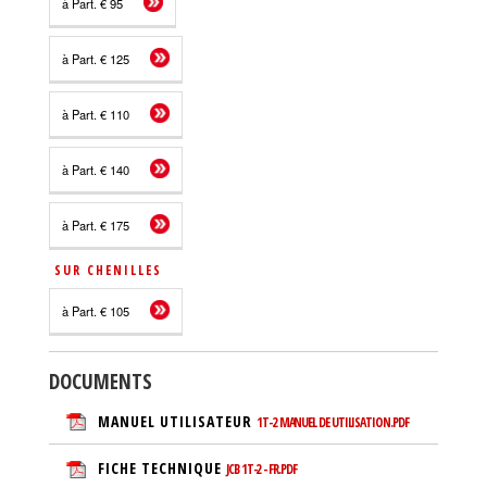
à Part. € 95
à Part. € 125
à Part. € 110
à Part. € 140
à Part. € 175
SUR CHENILLES
à Part. € 105
DOCUMENTS
MANUEL UTILISATEUR
1T-2 MANUEL DE UTILISATION.PDF
FICHE TECHNIQUE
JCB 1T-2 - FR.PDF