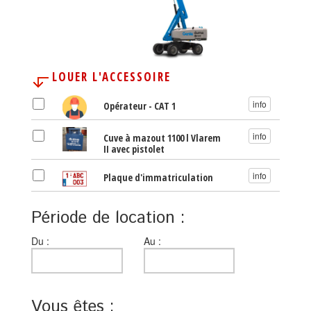
LOUER L'ACCESSOIRE
info
Opérateur - CAT 1
info
Cuve à mazout 1100 l Vlarem
II avec pistolet
info
Plaque d'immatriculation
Période de location :
Du
Au
Du :
Au :
Vous êtes :