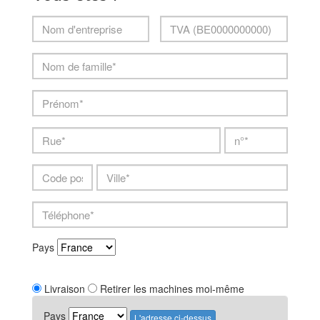
machine_id
verkoper
Nom
TVA
Nom
d'entreprise
/
de
NE
famille
Prénom
Rue
n°
Telefo
Code
Ville
postal
Pays
Livraison
Retirer les machines moi-même
Pays
L'adresse ci-dessus