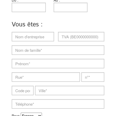
Du :
Au :
Vous êtes :
machine_id
verkoper
Nom
TVA
Nom
d'entreprise
/
de
NE
famille
Prénom
Rue
n°
Telefo
Code
Ville
postal
Pays