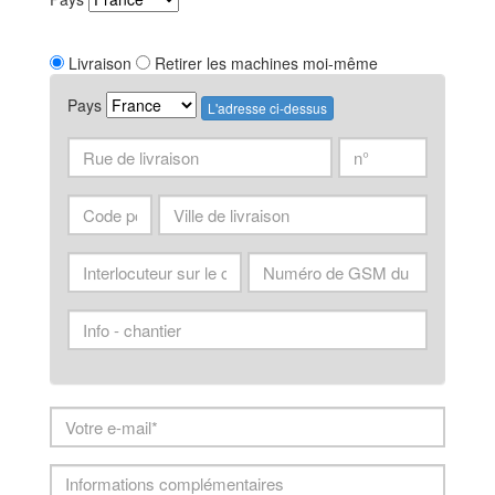
Livraison
Retirer les machines moi-même
Pays
L'adresse ci-dessus
Rue
n°
de
de
livraison
livraison
Code
Ville
postal
Interlocuteur
Contactpersoon
sur
gsm
le
Info
chantier
-
chantier
Your
Email