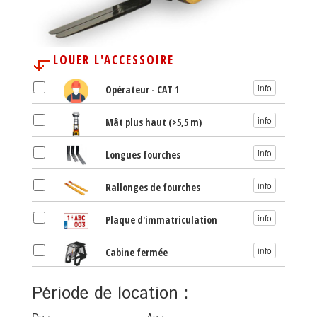
LOUER L'ACCESSOIRE
info
Opérateur - CAT 1
info
Mât plus haut (>5,5 m)
info
Longues fourches
info
Rallonges de fourches
info
Plaque d'immatriculation
info
Cabine fermée
Période de location :
Du
Au