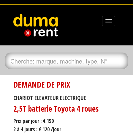
Toggle
navigation
DEMANDE DE PRIX
CHARIOT ELEVATEUR ELECTRIQUE
2,5T batterie Toyota 4 roues
Prix par jour : € 150
2 à 4 jours : € 120 /jour